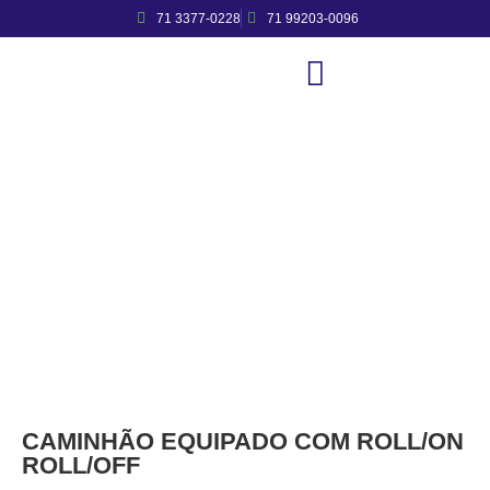
71 3377-0228
71 99203-0096
LOCAÇÃO DE
CAMINHÕES
CAMINHÃO EQUIPADO COM ROLL/ON
ROLL/OFF